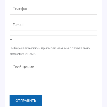
О
Т
*
е
л
E
е
m
ф
a
о
i
н
l
*
Выбери вакансию и присылай нам, мы обязательно
*
свяжемся с Вами.
С
о
о
б
щ
е
н
ОТПРАВИТЬ
и